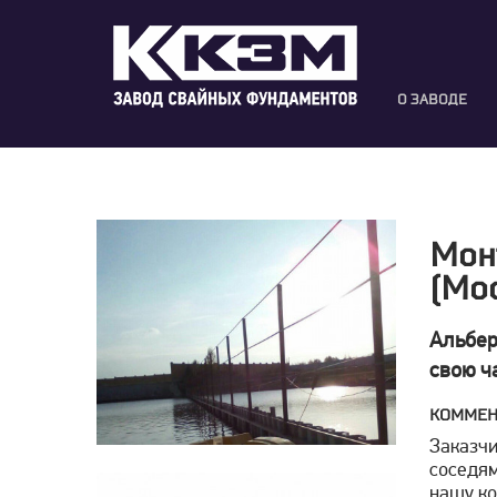
О ЗАВОДЕ
Мон
(Мос
Альбер
свою ч
КОММЕН
Заказчи
соседям
нашу ко