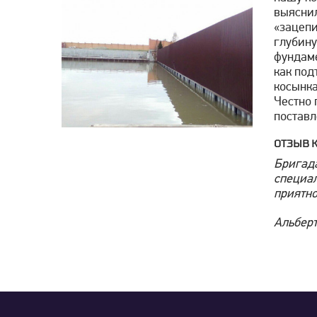
выяснил
«зацепи
глубину
фундаме
как под
косынка
Честно 
поставл
ОТЗЫВ К
Бригада
специал
приятно
Альберт