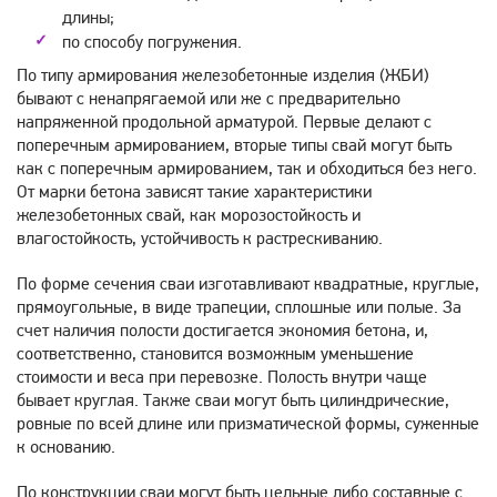
длины;
по способу погружения.
По типу армирования железобетонные изделия (ЖБИ)
бывают с ненапрягаемой или же с предварительно
напряженной продольной арматурой. Первые делают с
поперечным армированием, вторые типы свай могут быть
как с поперечным армированием, так и обходиться без него.
От марки бетона зависят такие характеристики
железобетонных свай, как морозостойкость и
влагостойкость, устойчивость к растрескиванию.
По форме сечения сваи изготавливают квадратные, круглые,
прямоугольные, в виде трапеции, сплошные или полые. За
счет наличия полости достигается экономия бетона, и,
соответственно, становится возможным уменьшение
стоимости и веса при перевозке. Полость внутри чаще
бывает круглая. Также сваи могут быть цилиндрические,
ровные по всей длине или призматической формы, суженные
к основанию.
По конструкции сваи могут быть цельные либо составные с